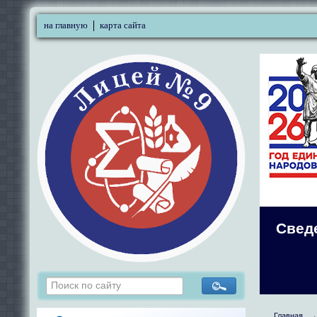
на главную
карта сайта
Свед
Главная
→