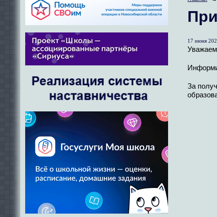
При
17 июня 202
Уважаем
Информир
За полу
образов