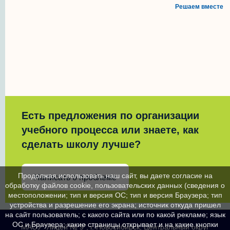
Решаем вместе
Есть предложения по организации
учебного процесса или знаете, как
сделать школу лучше?
Продолжая использовать наш сайт, вы даете согласие на
Написать о проблеме
обработку файлов cookie, пользовательских данных (сведения о
местоположении; тип и версия ОС; тип и версия Браузера; тип
устройства и разрешение его экрана; источник откуда пришел
на сайт пользователь; с какого сайта или по какой рекламе; язык
ОС и Браузера; какие страницы открывает и на какие кнопки
МАОУ "Лицей № 9", г. Новосибирск, Центральный округ