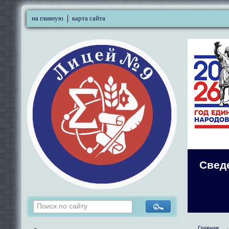
на главную
карта сайта
Свед
Главная
→