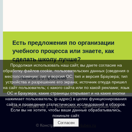
Есть предложения по организации
учебного процесса или знаете, как
сделать школу лучше?
Продолжая использовать наш сайт, вы даете согласие на
обработку файлов cookie, пользовательских данных (сведения о
местоположении; тип и версия ОС; тип и версия Браузера; тип
Написать о проблеме
устройства и разрешение его экрана; источник откуда пришел
на сайт пользователь; с какого сайта или по какой рекламе; язык
ОС и Браузера; какие страницы открывает и на какие кнопки
нажимает пользователь; ip-адрес) в целях функционирования
сайта и проведения статистических исследований и обзоров.
МАОУ "Лицей № 9", г. Новосибирск, Центральный округ
Если вы не хотите, чтобы ваши данные обрабатывались,
покиньте сайт.
Согласен
© Конструктор сайтов
Nubex.ru