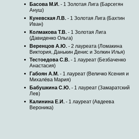
Басова М.И.
- 1 Золотая Лига (Барсегян
Ануш)
Куневская Л.В.
- 1 Золотая Лига (Бахтин
Иван)
Колмакова Т.В.
- 1 Золотая Лига
(Давиденко Ольга)
Веренцов А.Ю.
- 2 лауреата (Ломакина
Виктория, Данькин Денис и Золкин Илья)
Тестоедова С.В.
- 1 лауреат (Безбаченко
Анастасия)
Габоян А.М.
- 1 лауреат (Величко Ксения и
Михалёва Мария)
Бабушкина С.Ю.
- 1 лауреат (Замаратский
Лев)
Калинина Е.И.
- 1 лауреат (Авдеева
Вероника)