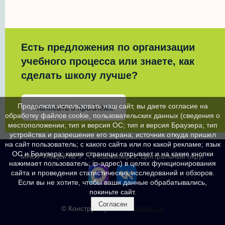
Есть предложения по организации
учебного процесса или знаете, как
сделать школу лучше?
Продолжая использовать наш сайт, вы даете согласие на
Написать о проблеме
обработку файлов cookie, пользовательских данных (сведения о
местоположении; тип и версия ОС; тип и версия Браузера; тип
устройства и разрешение его экрана; источник откуда пришел
на сайт пользователь; с какого сайта или по какой рекламе; язык
ОС и Браузера; какие страницы открывает и на какие кнопки
МАОУ "Лицей № 9", г. Новосибирск, Центральный округ
нажимает пользователь; ip-адрес) в целях функционирования
сайта и проведения статистических исследований и обзоров.
Если вы не хотите, чтобы ваши данные обрабатывались,
покиньте сайт.
Согласен
© Конструктор сайтов
Nubex.ru