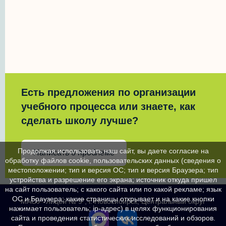
Есть предложения по организации
учебного процесса или знаете, как
сделать школу лучше?
Продолжая использовать наш сайт, вы даете согласие на
Написать о проблеме
обработку файлов cookie, пользовательских данных (сведения о
местоположении; тип и версия ОС; тип и версия Браузера; тип
устройства и разрешение его экрана; источник откуда пришел
на сайт пользователь; с какого сайта или по какой рекламе; язык
ОС и Браузера; какие страницы открывает и на какие кнопки
МАОУ "Лицей № 9", г. Новосибирск, Центральный округ
нажимает пользователь; ip-адрес) в целях функционирования
сайта и проведения статистических исследований и обзоров.