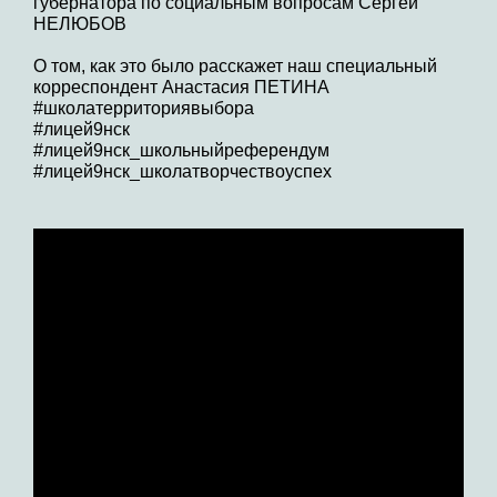
губернатора по социальным вопросам Сергей
НЕЛЮБОВ
О том, как это было расскажет наш специальный
корреспондент Анастасия ПЕТИНА
#школатерриториявыбора
#лицей9нск
#лицей9нск_школьныйреферендум
#лицей9нск_школатворчествоуспех