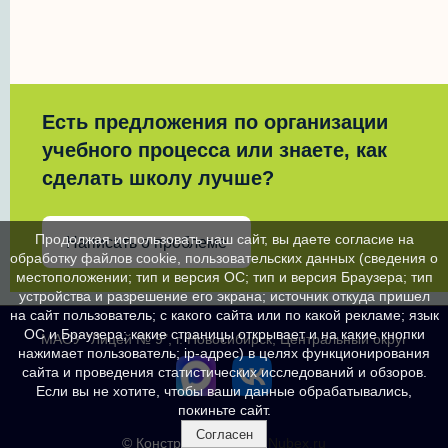
Есть предложения по организации
учебного процесса или знаете, как
сделать школу лучше?
Продолжая использовать наш сайт, вы даете согласие на
Написать о проблеме
обработку файлов cookie, пользовательских данных (сведения о
местоположении; тип и версия ОС; тип и версия Браузера; тип
устройства и разрешение его экрана; источник откуда пришел
на сайт пользователь; с какого сайта или по какой рекламе; язык
ОС и Браузера; какие страницы открывает и на какие кнопки
МАОУ "Лицей № 9", г. Новосибирск, Центральный округ
нажимает пользователь; ip-адрес) в целях функционирования
сайта и проведения статистических исследований и обзоров.
Если вы не хотите, чтобы ваши данные обрабатывались,
покиньте сайт.
Согласен
© Конструктор сайтов
Nubex.ru