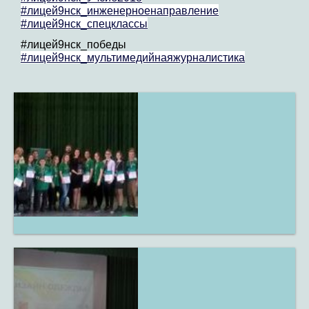
#лицей9нск_инженерноенаправление
#лицей9нск_спецклассы
#лицей9нск_победы
#лицей9нск_мультимедийнаяжурналистика