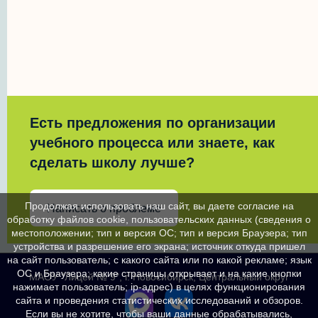
Есть предложения по организации
учебного процесса или знаете, как
сделать школу лучше?
Продолжая использовать наш сайт, вы даете согласие на
Написать о проблеме
обработку файлов cookie, пользовательских данных (сведения о
местоположении; тип и версия ОС; тип и версия Браузера; тип
устройства и разрешение его экрана; источник откуда пришел
на сайт пользователь; с какого сайта или по какой рекламе; язык
ОС и Браузера; какие страницы открывает и на какие кнопки
МАОУ "Лицей № 9", г. Новосибирск, Центральный округ
нажимает пользователь; ip-адрес) в целях функционирования
сайта и проведения статистических исследований и обзоров.
Если вы не хотите, чтобы ваши данные обрабатывались,