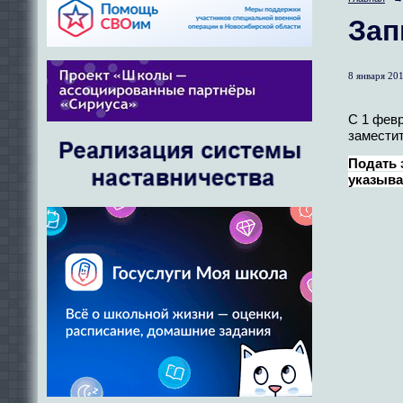
Зап
8 января 201
С 1 февр
заместит
Подать 
указыва