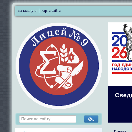
на главную
карта сайта
Свед
Главная
→