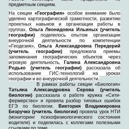
предметным секциям.
На секции
«География»
особое внимание было
уделено картографической грамотности, развитию
проектных навыков и организации работы в
группах.
Ольга Леонидовна Ильиных (учитель
географии)
поделилось опытом организации
внеурочной деятельности по компетенции
«Геодезия»,
Ольга Александровна Передерий
(учитель географии)
предложила приемы
запоминания географических объектов через
игровую деятельность,
Галина Александровна
Родько (учитель географии)
рассказала об
использование ГИС-технологий на уроках
географии и во внеурочной деятельности.
В рамках работы секции «Биология»
Татьяна Александровна
Серова (учитель
биологии)
рассказала о работе кружка «Сити-
фермерство» и провела разбор типовых ошибок
ЕГЭ по биологии.
Виктория Владимировна
Безручко (учитель биологии)
провела урок НТИ
(мониторинг психофизиологического состояния
водителя) и поделилась с коллегами полезными
ссылками по теме.