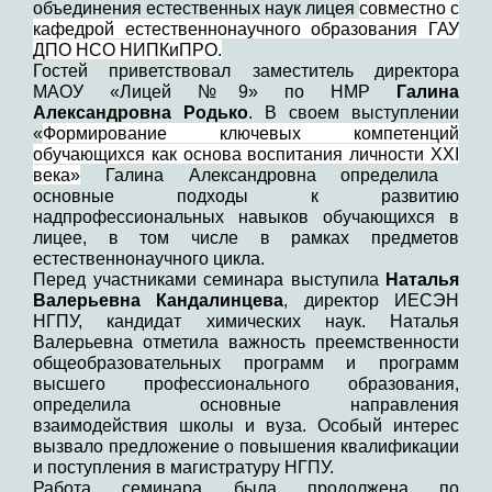
объединения естественных наук лицея
совместно с
кафедрой естественнонаучного образования ГАУ
ДПО НСО НИПКиПРО.
Гостей приветствовал заместитель директора
МАОУ «Лицей №9» по НМР
Галина
Александровна Родько
. В своем выступлении
«
Формирование ключевых компетенций
обучающихся как основа воспитания личности
XXI
века»
Галина Александровна определила
основные подходы к развитию
надпрофессиональных навыков обучающихся в
лицее, в том числе в рамках предметов
естественнонаучного цикла.
Перед участниками семинара выступила
Наталья
Валерьевна Кандалинцева
, директор ИЕСЭН
НГПУ, кандидат химических наук. Наталья
Валерьевна отметила важность преемственности
общеобразовательных программ и программ
высшего профессионального образования,
определила основные направления
взаимодействия школы и вуза. Особый интерес
вызвало предложение о повышения квалификации
и поступления в магистратуру НГПУ.
Работа семинара была продолжена по