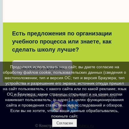
Есть предложения по организации
учебного процесса или знаете, как
сделать школу лучше?
Продолжая использовать наш сайт, вы даете согласие на
Написать о проблеме
обработку файлов cookie, пользовательских данных (сведения о
местоположении; тип и версия ОС; тип и версия Браузера; тип
устройства и разрешение его экрана; источник откуда пришел
на сайт пользователь; с какого сайта или по какой рекламе; язык
ОС и Браузера; какие страницы открывает и на какие кнопки
МАОУ "Лицей № 9", г. Новосибирск, Центральный округ
нажимает пользователь; ip-адрес) в целях функционирования
сайта и проведения статистических исследований и обзоров.
Если вы не хотите, чтобы ваши данные обрабатывались,
покиньте сайт.
Согласен
© Конструктор сайтов
Nubex.ru