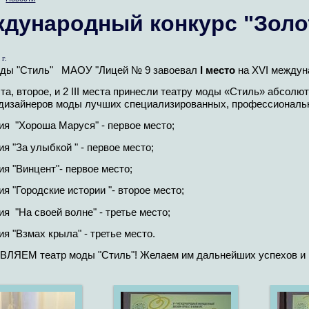
дународный конкурс "Золо
г.
оды "Стиль" МАОУ "Лицей № 9 завоевал
I место
на XVI междуна
ста, второе, и 2 III места принесли театру моды «Стиль» абсол
дизайнеров моды лучших специализированных, профессиональ
ия "Хороша Маруся" - первое место;
я "За улыбкой " - первое место;
я "Винцент"- первое место;
я "Городские истории "- второе место;
я "На своей волне" - третье место;
я "Взмах крыла" - третье место.
ЛЯЕМ театр моды "Стиль"! Желаем им дальнейших успехов и 