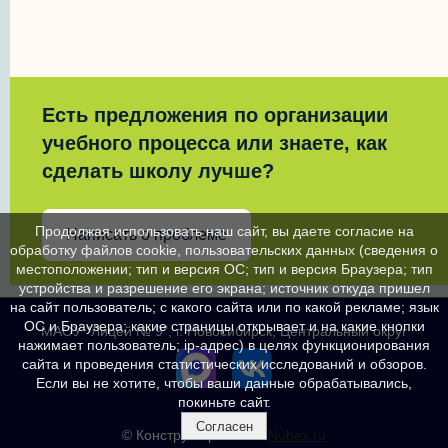
Есть предложения по организации
учебного процесса или знаете, как
сделать школу лучше?
Продолжая использовать наш сайт, вы даете согласие на
Написать о проблеме
обработку файлов cookie, пользовательских данных (сведения о
местоположении; тип и версия ОС; тип и версия Браузера; тип
устройства и разрешение его экрана; источник откуда пришел
на сайт пользователь; с какого сайта или по какой рекламе; язык
ОС и Браузера; какие страницы открывает и на какие кнопки
МАОУ "Лицей № 9", г. Новосибирск, Центральный округ
нажимает пользователь; ip-адрес) в целях функционирования
сайта и проведения статистических исследований и обзоров.
Если вы не хотите, чтобы ваши данные обрабатывались,
покиньте сайт.
Согласен
© Конструктор сайтов
Nubex.ru