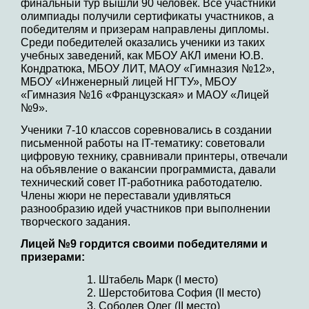
финальный тур вышли 90 человек. Все участники
олимпиады получили сертификаты участников, а
победителям и призерам направлены дипломы.
Среди победителей оказались ученики из таких
учебных заведений, как МБОУ АКЛ имени Ю.В.
Кондратюка, МБОУ ЛИТ, МАОУ «Гимназия №12»,
МБОУ «Инженерный лицей НГТУ», МБОУ
«Гимназия №16 «Французская» и МАОУ «Лицей
№9».
Ученики 7-10 классов соревновались в создании
письменной работы на IT-тематику: советовали
цифровую технику, сравнивали принтеры, отвечали
на объявление о вакансии программиста, давали
технический совет IT-работника работодателю.
Члены жюри не переставали удивляться
разнообразию идей участников при выполнении
творческого задания.
Лицей №9 гордится своими победителями и
призерами:
Штабель Марк (I место)
Шерстобитова София (II место)
Соболев Олег (II место)