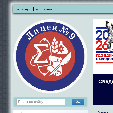
на главную
карта сайта
Свед
Главная
→