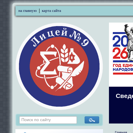
на главную
карта сайта
Свед
Главная
→