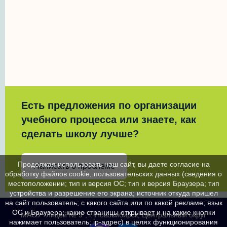
Есть предложения по организации
учебного процесса или знаете, как
сделать школу лучше?
Продолжая использовать наш сайт, вы даете согласие на
Написать о проблеме
обработку файлов cookie, пользовательских данных (сведения о
местоположении; тип и версия ОС; тип и версия Браузера; тип
устройства и разрешение его экрана; источник откуда пришел
на сайт пользователь; с какого сайта или по какой рекламе; язык
ОС и Браузера; какие страницы открывает и на какие кнопки
МАОУ "Лицей № 9", г. Новосибирск, Центральный округ
нажимает пользователь; ip-адрес) в целях функционирования