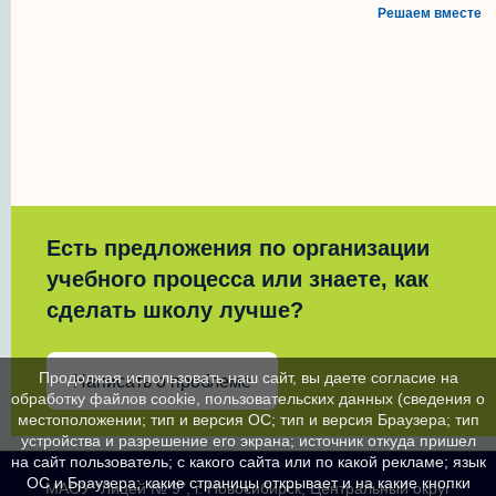
Решаем вместе
Есть предложения по организации
учебного процесса или знаете, как
сделать школу лучше?
Продолжая использовать наш сайт, вы даете согласие на
Написать о проблеме
обработку файлов cookie, пользовательских данных (сведения о
местоположении; тип и версия ОС; тип и версия Браузера; тип
устройства и разрешение его экрана; источник откуда пришел
на сайт пользователь; с какого сайта или по какой рекламе; язык
ОС и Браузера; какие страницы открывает и на какие кнопки
МАОУ "Лицей № 9", г. Новосибирск, Центральный округ