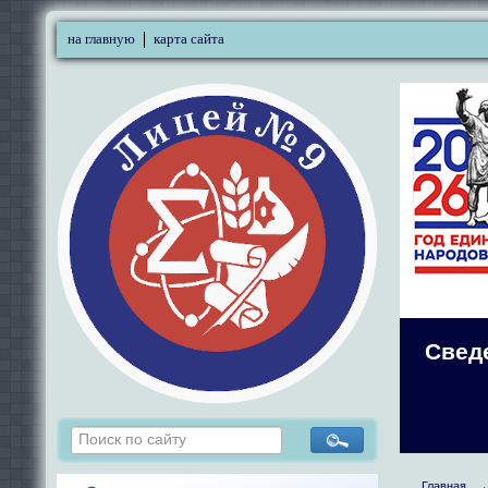
на главную
карта сайта
Свед
Главная
→