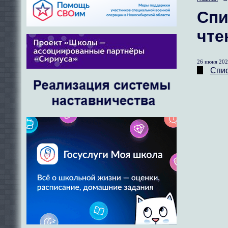
Спи
чте
26 июня 202
Спис