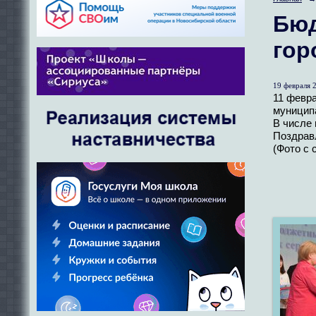
Бюд
гор
19 февраля 2
11 февр
муницип
В числе 
Поздравл
(Фото с 