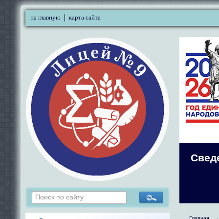
на главную
карта сайта
Свед
Главная
→