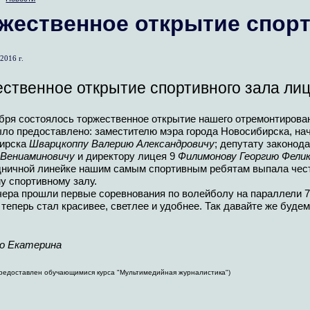
жественное открытие спорт
2016 г.
ственное открытие спортивного зала ли
бря состоялось торжественное открытие нашего отремонтирован
ыло предоставлено: заместителю мэра города Новосибирска, на
ирска
Шварцкоппу Валерию Александровичу
; депутату законод
Вениаминовичу
и директору лицея 9
Филимонову Георгию Фели
дничной линейке нашим самым спортивным ребятам выпала чест
у спортивному залу.
чера прошли первые соревнования по волейболу на параллели 7
теперь стал красивее, светлее и удобнее. Так давайте же будем
о Екатерина
редоставлен обучающимися курса "Мультимедийная журналистика")