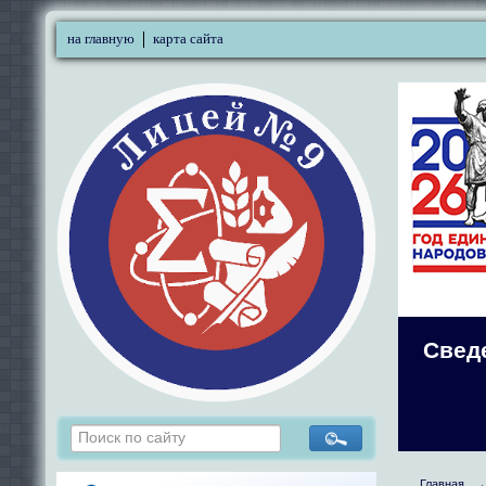
на главную
карта сайта
Свед
Главная
→