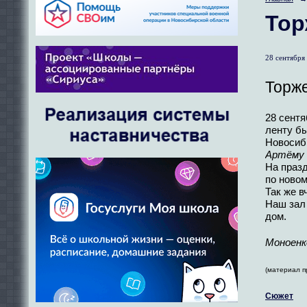
Тор
28 сентября 
Торже
28 сентя
ленту б
Новосиб
Артёму 
На праз
по новом
Так же в
Наш зал 
дом.
Моноенк
(материал п
Сюжет