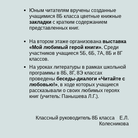
Юным читателям вручены созданные
учащимися 8Б класса цветные книжные
закладки
с кратким содержанием
представленных книг.
На втором этаже организована
выставка
«Мой любимый герой книги».
Среди
участников учащиеся 5Б, 6Б, 7А, 8Б и 8Г
классов.
На уроках литературы в рамках школьной
программы в 8Б, 8Г, 8Э классах
проведены
беседы-диалоги «Читайте с
любовью!»
, в ходе которых учащиеся
рассказывали о своих любимых героях
книг (учитель: Панышева Л.Г.).
Классный руководитель 8Б класса Е.Л.
Колесникова