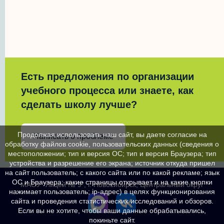
Есть предложения по организации
учебного процесса или знаете, как
сделать школу лучше?
Продолжая использовать наш сайт, вы даете согласие на
Написать о проблеме
обработку файлов cookie, пользовательских данных (сведения о
местоположении; тип и версия ОС; тип и версия Браузера; тип
устройства и разрешение его экрана; источник откуда пришел
на сайт пользователь; с какого сайта или по какой рекламе; язык
ОС и Браузера; какие страницы открывает и на какие кнопки
МАОУ "Лицей № 9", г. Новосибирск, Центральный округ
нажимает пользователь; ip-адрес) в целях функционирования
сайта и проведения статистических исследований и обзоров.
Если вы не хотите, чтобы ваши данные обрабатывались,
покиньте сайт.