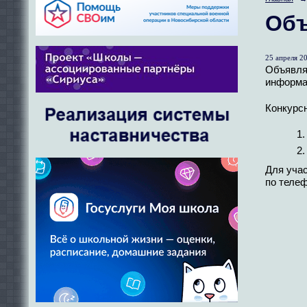
Объ
25 апреля 20
Объявля
информат
Конкурсн
Для уча
по телеф