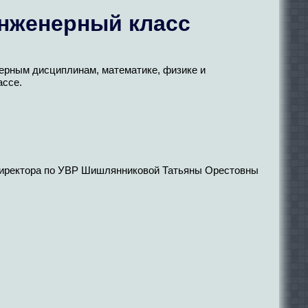
инженерный класс
ерным дисциплинам, математике, физике и
ассе.
 директора по УВР Шишлянниковой Татьяны Орестовны