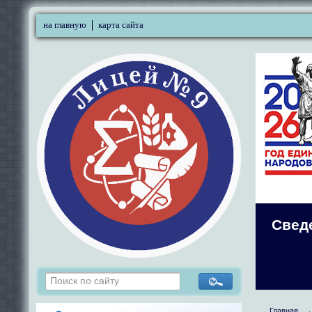
на главную
карта сайта
Свед
Главная
→