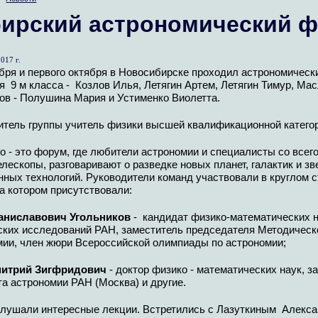
ирский астрономический 
017 г.
бря и первого октября в Новосибирске проходил астрономическ
 9 м класса - Козлов Илья, Летягин Артем, Летягин Тимур, Ма
ов - Полушина Мария и Устименко Виолетта.
итель группы учитель физики высшей квалификационной катего
 - это форум, где любители астрономии и специалисты со все
елескопы, разговаривают о разведке новых планет, галактик и 
ных технологий. Руководители команд участвовали в круглом с
а котором присутствовали:
аниславович Угольников
- кандидат физико-математических н
ских исследований РАН, заместитель председателя Методическ
мии, член жюри Всероссийской олимпиады по астрономии;
митрий Зигфридович
- доктор физико - математических наук, 
а астрономии РАН (Москва) и другие.
слушали интересные лекции. Встретились с Лазуткиным Алекса