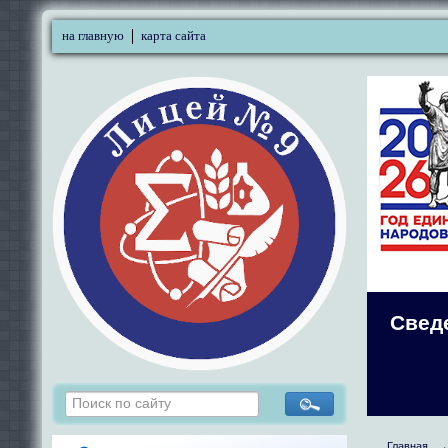
на главную
карта сайта
Свед
Главная
→