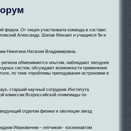
форум
ий форум. От лицея участвовала команда в составе:
словский Александр, Шалак Михаил и учащиеся 9и и
рии Никитина Наталия Владимировна.
го региона обмениваются опытом, наблюдают звездное
звездных систем, обсуждают возможности применения
толе, по теме «проблемы преподавания астрономии в
аук, старший научный сотрудник Института
ой комиссии Всероссийской олимпиады по
заведующий отделом физики и эволюции звезд
ндром Ивановичем – летчиком - космонавтом