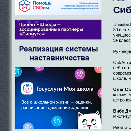
Сиб
11 октября 2
30 сентя
учащиеся
9э класс
Руковод
СибАстро
небо в т
современ
школе, н
Олег Ст
космиче
астроно
Вибе Д
Институт
Ребята 