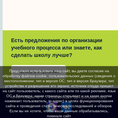
Есть предложения по организации
учебного процесса или знаете, как
сделать школу лучше?
Продолжая использовать наш сайт, вы даете согласие на
Написать о проблеме
обработку файлов cookie, пользовательских данных (сведения о
местоположении; тип и версия ОС; тип и версия Браузера; тип
устройства и разрешение его экрана; источник откуда пришел
на сайт пользователь; с какого сайта или по какой рекламе; язык
ОС и Браузера; какие страницы открывает и на какие кнопки
МАОУ "Лицей № 9", г. Новосибирск, Центральный округ
нажимает пользователь; ip-адрес) в целях функционирования
сайта и проведения статистических исследований и обзоров.
Если вы не хотите, чтобы ваши данные обрабатывались,
покиньте сайт.