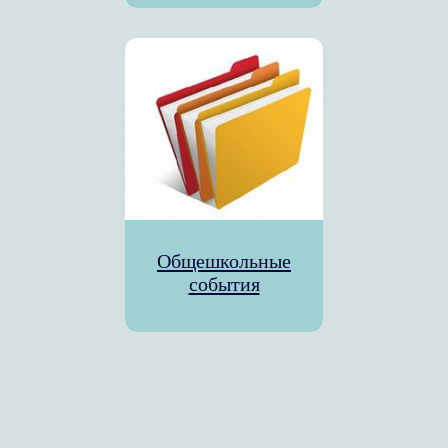
Общешкольные
события