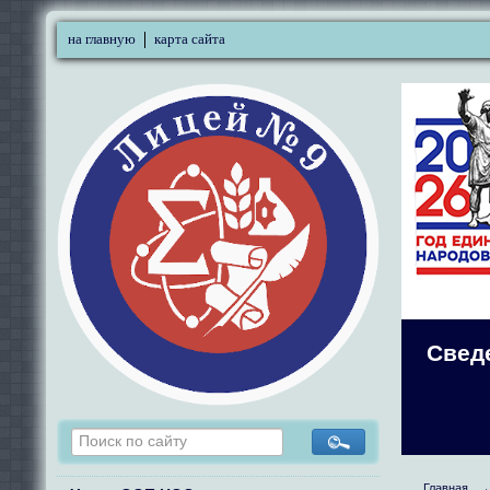
на главную
карта сайта
Свед
Главная
→