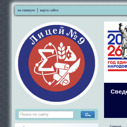
на главную
карта сайта
Свед
Главная
→