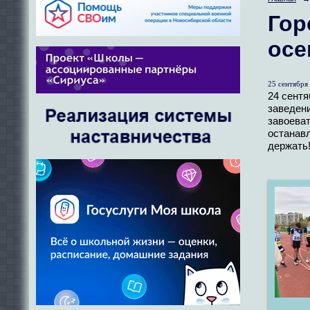
Гор
осе
25 сентября 
24 сентя
заведени
завоеват
останавл
держать