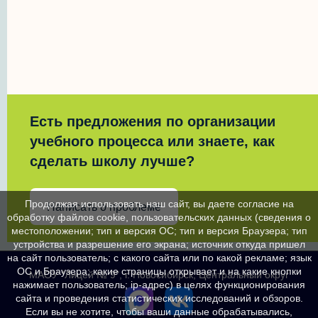
Есть предложения по организации
учебного процесса или знаете, как
сделать школу лучше?
Продолжая использовать наш сайт, вы даете согласие на
Написать о проблеме
обработку файлов cookie, пользовательских данных (сведения о
местоположении; тип и версия ОС; тип и версия Браузера; тип
устройства и разрешение его экрана; источник откуда пришел
на сайт пользователь; с какого сайта или по какой рекламе; язык
ОС и Браузера; какие страницы открывает и на какие кнопки
МАОУ "Лицей № 9", г. Новосибирск, Центральный округ
нажимает пользователь; ip-адрес) в целях функционирования
сайта и проведения статистических исследований и обзоров.
Если вы не хотите, чтобы ваши данные обрабатывались,