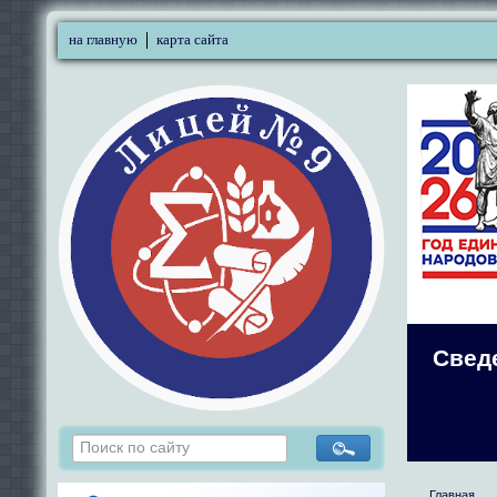
на главную
карта сайта
Свед
Главная