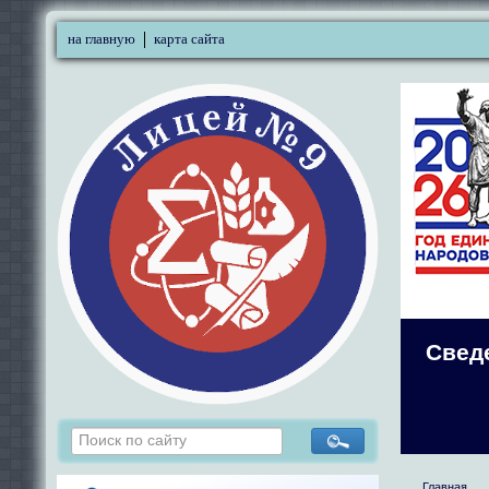
на главную
карта сайта
Свед
Главная