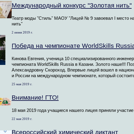
Международный конкурс "Золотая нить"
Театр моды "Стиль" МАОУ "Лицей № 9 завоевал I место н
нить"
2 июня 2019 г.
Победа на чемпионате WorldSkills Russi
Кинова Евгения, ученица 10 специализированного инжене
чемпионата WorldSkills Russia в Казани. Золото наше!!! П
Александровну Скороход. Впервые лицей вошел в национ
и России на международном чемпионате, который состоится
25 мая 2019 г.
Внимание! ГТО!
18 мая 2019 года учащиеся нашего лицея приняли участие
22 мая 2019 г.
Всероссийский химический диктант